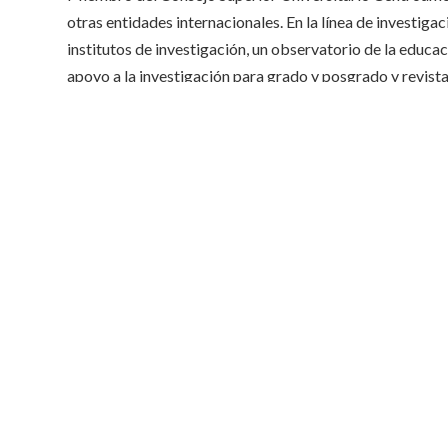
otras entidades internacionales. En la línea de investiga
institutos de investigación, un observatorio de la educa
apoyo a la investigación para grado y posgrado y revista
UPNFM mantiene alianzas con universidades de Alemani
Unidos de América, China, México, Chile, Cuba, Polonia, 
Filosofía Institucional
Objetivos UPNFM
Reseña Histórica