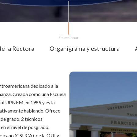
Seleccionar
e la Rectora
Organigrama y estructura
entroamericana dedicado a la
eñanza. Creada como una Escuela
tual UPNFM en 1989 y es la
tativamente hablando. Ofrece
l de grado, 2 técnicos
en el nivel de posgrado.
ricano (CSUCA), de la OUI y